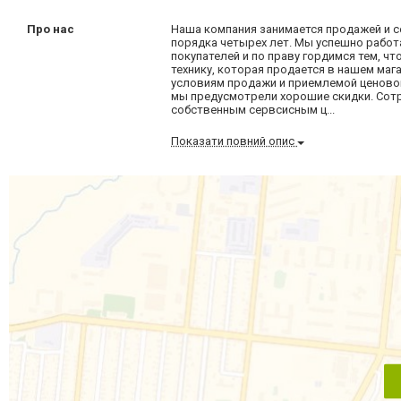
Про нас
Наша компания занимается продажей и 
порядка четырех лет. Мы успешно работа
покупателей и по праву гордимся тем, ч
технику, которая продается в нашем мага
условиям продажи и приемлемой ценово
мы предусмотрели хорошие скидки. Сотр
собственным сервсисным ц...
Показати повний опис