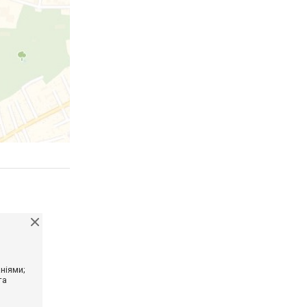
ніями;
та