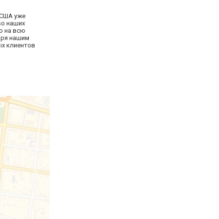
 США уже
во наших
ю на всю
даря нашим
ых клиентов