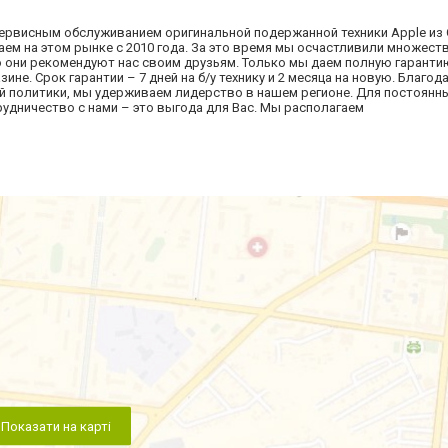
сервисным обслуживанием оригинальной подержанной техники Apple из
ем на этом рынке с 2010 года. За это время мы осчастливили множест
то они рекомендуют нас своим друзьям. Только мы даем полную гаранти
зине. Срок гарантии – 7 дней на б/у технику и 2 месяца на новую. Благо
й политики, мы удерживаем лидерство в нашем регионе. Для постоянн
удничество с нами – это выгода для Вас. Мы располагаем
Показати на карті