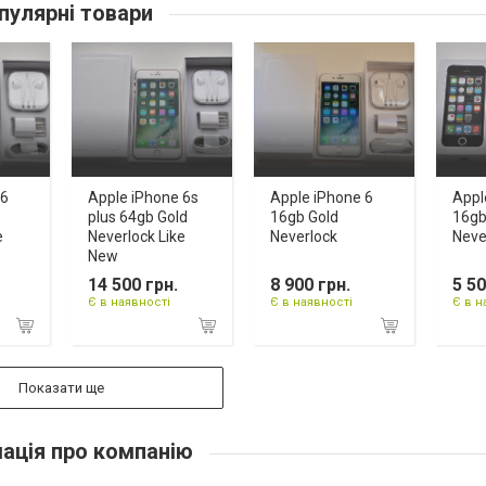
пулярні товари
 6
Apple iPhone 6s
Apple iPhone 6
Appl
plus 64gb Gold
16gb Gold
16gb
e
Neverlock Like
Neverlock
Neve
New
14 500 грн.
8 900 грн.
5 50
Є в наявності
Є в наявності
Є в н
Показати ще
ація про компанію