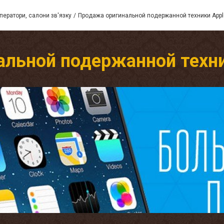
ператори, салони зв'язку
Продажа оригинальной подержанной техники App
альной подержанной техни