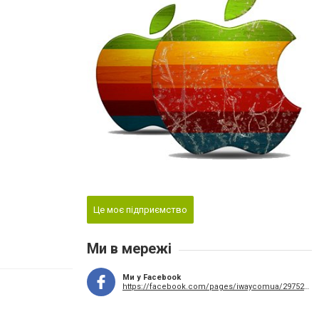
Це моє підприємство
Ми в мережі
Ми у Facebook
https://facebook.com/pages/iwaycomua/297529043789479?ref=hl