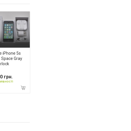
e iPhone 5s
 Space Gray
rlock
0 грн.
аявності