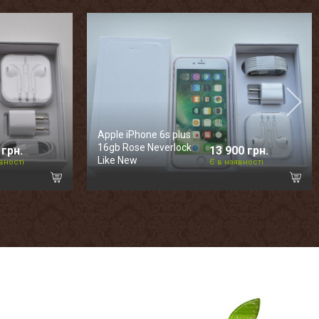
Apple iPhone 6s plus
16gb Rose Neverlock
 грн.
13 900 грн.
Like New
вності
Є в наявності