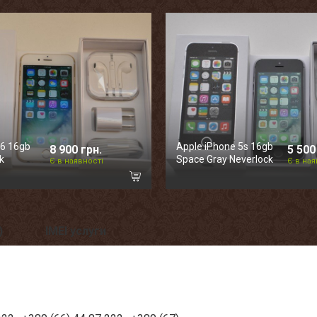
 6 16gb
Apple iPhone 5s 16gb
8 900 грн.
5 500
k
Space Gray Neverlock
Є в наявності
Є в ная
)
IMEI услуги