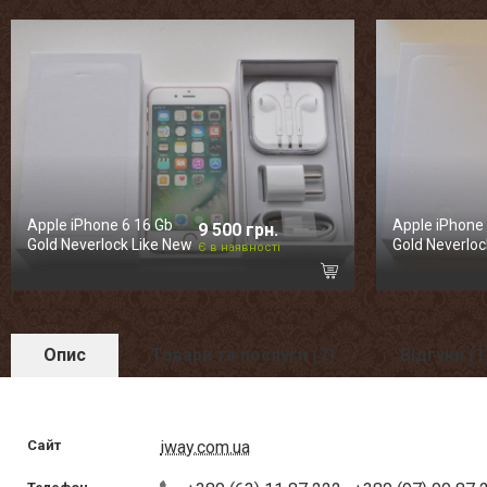
Apple iPhone 6 16 Gb
Apple iPhone
9 500 грн.
Gold Neverlock Like New
Gold Neverloc
Є в наявності
Опис
Товари та послуги (7)
Відгуки (1
Сайт
iway.com.ua