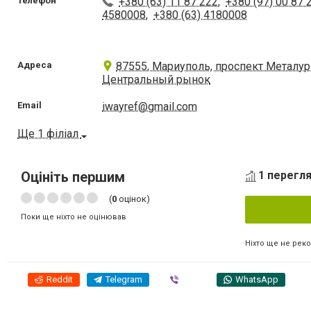
Телефон
+380 (63) 11 87 222
,
+380 (97) 00 87 
4580008
,
+380 (63) 4180008
Адреса
87555, Мариуполь, проспект Металурго
Центральный рынок
Email
iwayref@gmail.com
Ще 1 філіал
Оцініть першим
1 перегля
(
0
оцінок)
Поки ще ніхто не оцінював
Ніхто ще не рек
Reddit
Telegram
Viber
WhatsApp