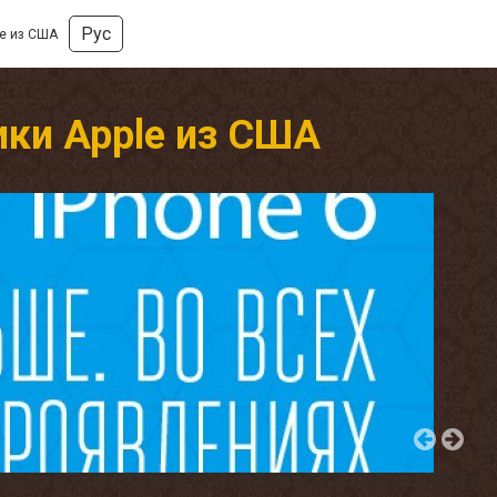
Рус
le из США
ки Apple из США