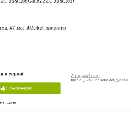
222
,
+380 (66) 44 87 222
,
+380 (67)
в, 47, маг. itMarket, ориентир
д в серпні
Авторизуйтесь
,
щоб оцінити і порекомендувати
Я рекомендую
омендував