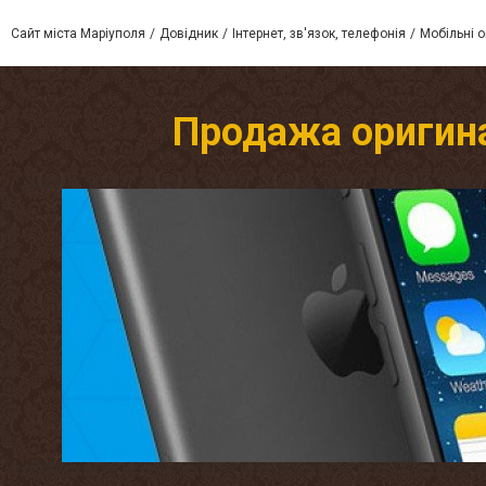
Сайт міста Маріуполя
Довідник
Інтернет, зв'язок, телефонія
Мобільні о
Продажа оригин