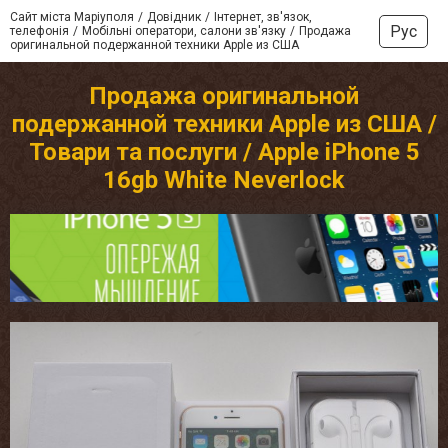
Сайт міста Маріуполя
Довідник
Інтернет, зв'язок,
Рус
телефонія
Мобільні оператори, салони зв'язку
Продажа
оригинальной подержанной техники Apple из США
Продажа оригинальной
подержанной техники Apple из США /
Товари та послуги / Apple iPhone 5
16gb White Neverlock