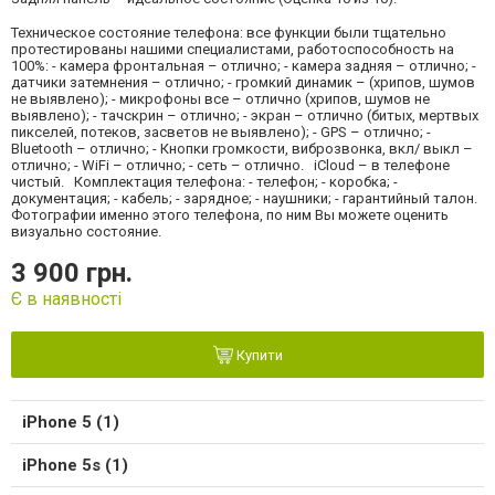
Техническое состояние телефона: все функции были тщательно
протестированы нашими специалистами, работоспособность на
100%: - камера фронтальная – отлично; - камера задняя – отлично; -
датчики затемнения – отлично; - громкий динамик – (хрипов, шумов
не выявлено); - микрофоны все – отлично (хрипов, шумов не
выявлено); - тачскрин – отлично; - экран – отлично (битых, мертвых
пикселей, потеков, засветов не выявлено); - GPS – отлично; -
Bluetooth – отлично; - Кнопки громкости, виброзвонка, вкл/ выкл –
отлично; - WiFi – отлично; - cеть – отлично. iCloud – в телефоне
чистый. Комплектация телефона: - телефон; - коробка; -
документация; - кабель; - зарядное; - наушники; - гарантийный талон.
Фотографии именно этого телефона, по ним Вы можете оценить
визуально состояние.
3 900 грн.
Є в наявності
Купити
iPhone 5 (1)
iPhone 5s (1)